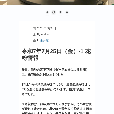
2025年7月25日
By
endo-t
In
未分類
令和7年7月25日（金）-1 花
粉情報
昨日、当地の落下花粉（ダーラム法による計測）
は、総花粉数0.3個/cm2でした
17
日から平均気温が２７．
0
℃、最高気温が３１．
0
℃を超える猛暑が続いています
。観測花粉は、ス
ギでした。
スギ花粉は、前年夏につくられますが、その量は夏
が晴れて暑ければ、暑いほど翌年多く飛散する傾向
が認められます。また、暑気あたり、夏バテは後々