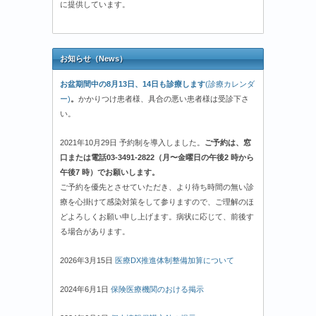
に提供しています。
お知らせ（News）
お盆期間中の8月13日、14日も診療します
(診療カレンダ
ー)
。
かかりつけ患者様、具合の悪い患者様は受診下さ
い。
2021年10月29日 予約制を導入しました。
ご予約は、窓
口または電話03-3491-2822（月〜金曜日の午後2 時から
午後7 時）でお願いします。
ご予約を優先とさせていただき、より待ち時間の無い診
療を心掛けて感染対策をして参りますので、ご理解のほ
どよろしくお願い申し上げます。病状に応じて、前後す
る場合があります。
2026年3月15日
医療DX推進体制整備加算について
2024年6月1日
保険医療機関のおける掲示