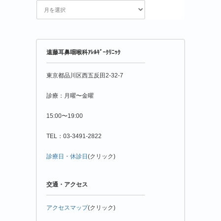
花
粉
情
報
年
遠藤耳鼻咽喉科ｱﾚﾙｷﾞｰｸﾘﾆｯｸ
月
別
東京都品川区西五反田2-32-7
診療：月曜〜金曜
15:00〜19:00
TEL：03-3491-2822
診療日・休診日
(クリック)
交通・アクセス
アクセスマップ
(クリック)