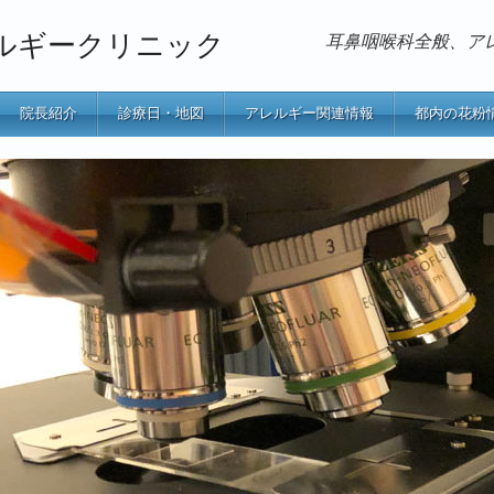
ルギークリニック
耳鼻咽喉科全般、ア
院長紹介
診療日・地図
アレルギー関連情報
都内の花粉