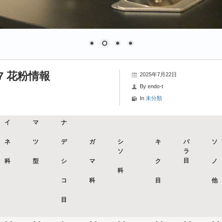
7 花粉情報
2025年7月22日
By
endo-t
In
未分類
イ
マ
ナ
ネ
ツ
デ
ガ
シ
キ
バ
ソ
ソ
ラ
目
科
型
シ
マ
ク
ノ
科
コ
科
目
他
目