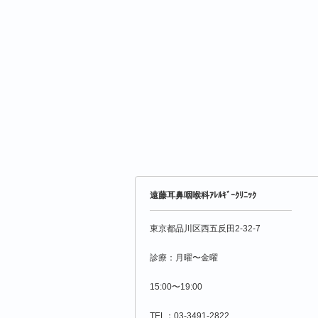
遠藤耳鼻咽喉科ｱﾚﾙｷﾞｰｸﾘﾆｯｸ
東京都品川区西五反田2-32-7
診療：月曜〜金曜
15:00〜19:00
TEL：03-3491-2822