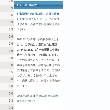
2.5
お知らせ（News）
0.9
お盆期間中の8月13日、14日も診療
0.6
します
(診療カレンダー)
。
かかりつ
0.3
け患者様、具合の悪い患者様は受診
下さい。
0.3
0.6
2021年10月29日 予約制を導入しま
0.6
した。
ご予約は、窓口または電話
03-3491-2822（月〜金曜日の午後2
0.6
時から午後7 時）でお願いします。
0.9
ご予約を優先とさせていただき、よ
0.0
り待ち時間の無い診療を心掛けて感
染対策をして参りますので、ご理解
6.5
のほどよろしくお願い申し上げま
0.0
す。病状に応じて、前後する場合が
あります。
0.0
0.0
2026年3月15日
医療DX推進体制整
0.3
備加算について
0.3