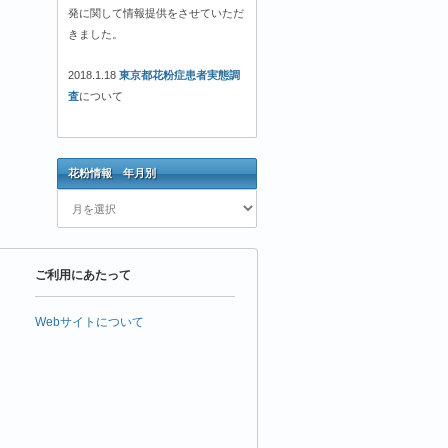
発に関して情報提供をさせていただ
きました。
2018.1.18
東京都花粉症患者実態調
査
について
花粉情報 年月別
花
粉
情
報
ご利用にあたって
年
月
別
Webサイトについて