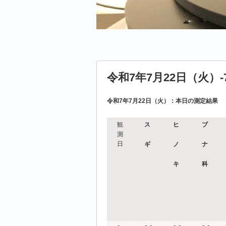
令和7年7月22日（火）-
令和7年7月22日（火）：本日の測定結果
観
ス
ヒ
ブ
測
日
ギ
ノ
ナ
キ
科