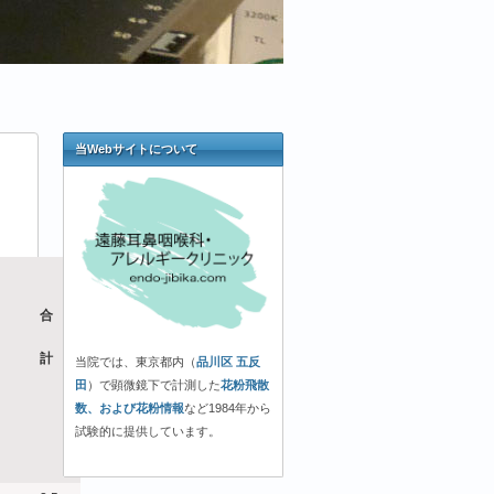
当Webサイトについて
合
計
当院では、東京都内（
品川区 五反
田
）で顕微鏡下で計測した
花粉飛散
数、および花粉情報
など1984年から
試験的に提供しています。