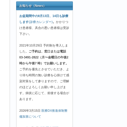
お知らせ（News）
お盆期間中の8月13日、14日も診療
します
(診療カレンダー)
。
かかりつ
け患者様、具合の悪い患者様は受診
下さい。
2021年10月29日 予約制を導入しま
した。
ご予約は、窓口または電話
03-3491-2822（月〜金曜日の午後2
時から午後7 時）でお願いします。
ご予約を優先とさせていただき、よ
り待ち時間の無い診療を心掛けて感
染対策をして参りますので、ご理解
のほどよろしくお願い申し上げま
す。病状に応じて、前後する場合が
あります。
2026年3月15日
医療DX推進体制整
備加算について