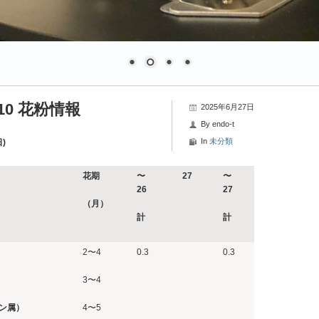
10 花粉情報
2025年6月27日
By
endo-t
In
未分類
)
花期
〜
27
〜
26
27
（月）
計
計
2〜4
0.3
0.3
3〜4
ン属）
4〜5