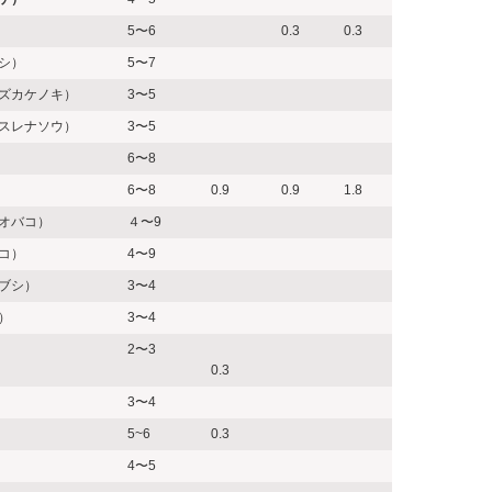
5〜6
0.3
0.3
シ）
5〜7
ズカケノキ）
3〜5
スレナソウ）
3〜5
6〜8
6〜8
0.9
0.9
1.8
オバコ）
４〜9
コ）
4〜9
ブシ）
3〜4
）
3〜4
2〜3
0.3
3〜4
5~6
0.3
4〜5