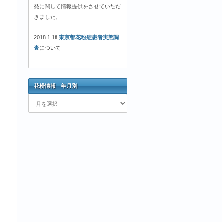
発に関して情報提供をさせていただ
きました。
2018.1.18
東京都花粉症患者実態調
査
について
花粉情報 年月別
花
粉
情
報
年
月
別