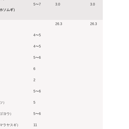
5〜7
3.0
3.0
ホソムギ）
26.3
26.3
4〜5
4〜5
5〜6
6
2
5〜6
ツ）
5
ゴヨウ）
5〜6
マラヤスギ）
11