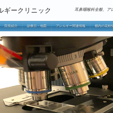
ルギークリニック
耳鼻咽喉科全般、ア
院長紹介
診療日・地図
アレルギー関連情報
都内の花粉