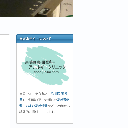
当Webサイトについて
当院では、東京都内（
品川区 五反
田
）で顕微鏡下で計測した
花粉飛散
数、および花粉情報
など1984年から
試験的に提供しています。