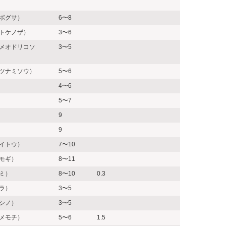
ボグサ）
6〜8
トケノザ）
3〜6
メオドリコソ
3〜5
ツナミソウ）
5〜6
4〜6
5〜7
9
9
イトウ）
7〜10
モギ）
8〜11
ミ）
8〜10
0.3
ラ）
3〜5
シノ）
3〜5
メモチ）
5〜6
1.5