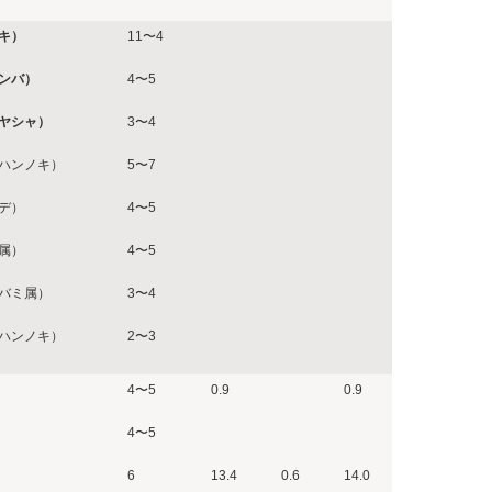
キ）
11〜4
ンバ）
4〜5
ヤシャ）
3〜4
ハンノキ）
5〜7
デ）
4〜5
属）
4〜5
バミ属）
3〜4
ハンノキ）
2〜3
4〜5
0.9
0.9
4〜5
6
13.4
0.6
14.0