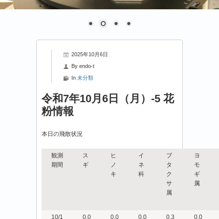
2025年10月6日
By
endo-t
In
未分類
令和7年10月6日（月）-5 花
粉情報
本日の飛散状況
観測
ス
ヒ
イ
ブ
ヨ
期間
ギ
ノ
ネ
タ
モ
キ
科
ク
ギ
サ
属
属
10/1
0.0
0.0
0.0
0.3
0.0