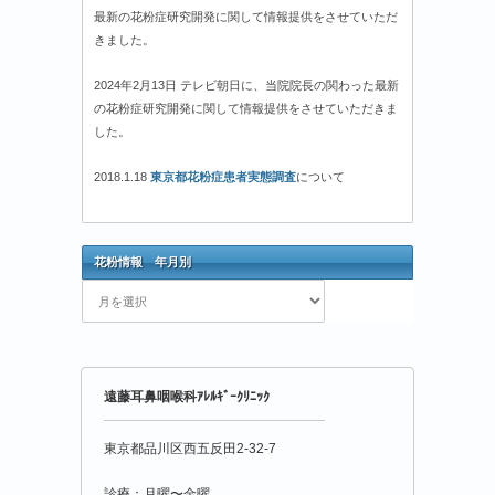
最新の花粉症研究開発に関して情報提供をさせていただ
きました。
2024年2月13日 テレビ朝日に、当院院長の関わった最新
の花粉症研究開発に関して情報提供をさせていただきま
した。
2018.1.18
東京都花粉症患者実態調査
について
花粉情報 年月別
花
粉
情
報
年
遠藤耳鼻咽喉科ｱﾚﾙｷﾞｰｸﾘﾆｯｸ
月
別
東京都品川区西五反田2-32-7
診療：月曜〜金曜