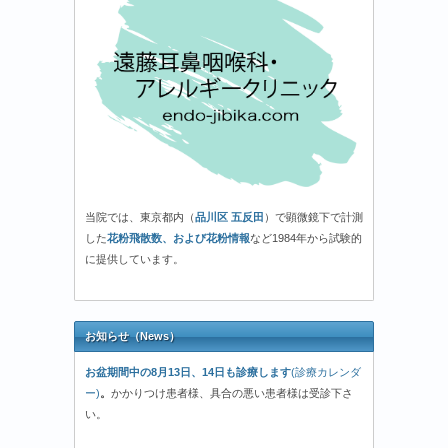
当院では、東京都内（
品川区 五反田
）で顕微鏡下で計測
した
花粉飛散数、および花粉情報
など1984年から試験的
に提供しています。
お知らせ（News）
お盆期間中の8月13日、14日も診療します
(診療カレンダ
ー)
。
かかりつけ患者様、具合の悪い患者様は受診下さ
い。