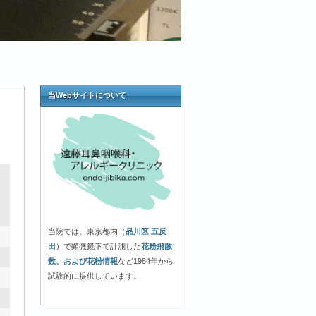
当Webサイトについて
当院では、東京都内（
品川区 五反
田
）で顕微鏡下で計測した
花粉飛散
数、および花粉情報
など1984年から
試験的に提供しています。