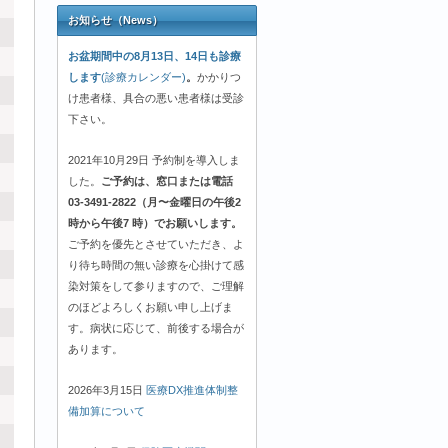
お知らせ（News）
お盆期間中の8月13日、14日も診療
します
(診療カレンダー)
。
かかりつ
け患者様、具合の悪い患者様は受診
下さい。
2021年10月29日 予約制を導入しま
した。
ご予約は、窓口または電話
03-3491-2822（月〜金曜日の午後2
時から午後7 時）でお願いします。
ご予約を優先とさせていただき、よ
り待ち時間の無い診療を心掛けて感
染対策をして参りますので、ご理解
のほどよろしくお願い申し上げま
す。病状に応じて、前後する場合が
あります。
2026年3月15日
医療DX推進体制整
備加算について