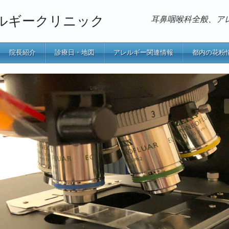
ルギークリニック
耳鼻咽喉科全般、ア
院長紹介
診療日・地図
アレルギー関連情報
都内の花粉