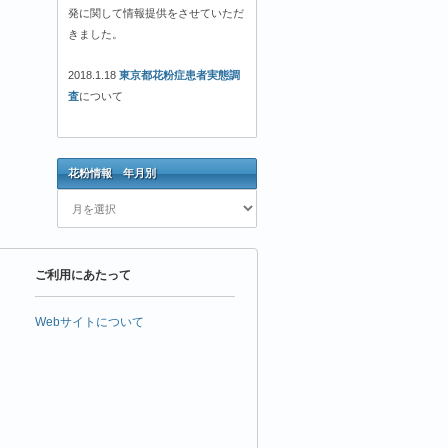
発に関して情報提供をさせていただ
きました。
2018.1.18
東京都花粉症患者実態調
査
について
花粉情報 年月別
花
粉
情
報
ご利用にあたって
年
月
別
Webサイトについて