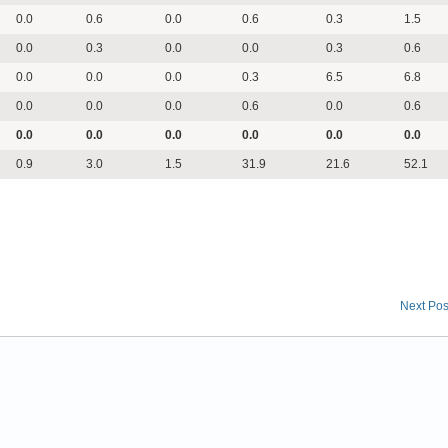
0.0
0.6
0.0
0.6
0.3
1.5
0.0
0.3
0.0
0.0
0.3
0.6
0.0
0.0
0.0
0.3
6.5
6.8
0.0
0.0
0.0
0.6
0.0
0.6
0.0
0.0
0.0
0.0
0.0
0.0
0.9
3.0
1.5
31.9
21.6
52.1
Next Pos