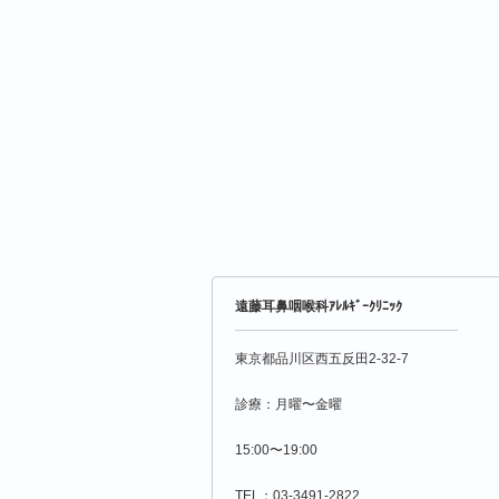
遠藤耳鼻咽喉科ｱﾚﾙｷﾞｰｸﾘﾆｯｸ
東京都品川区西五反田2-32-7
診療：月曜〜金曜
15:00〜19:00
TEL：03-3491-2822