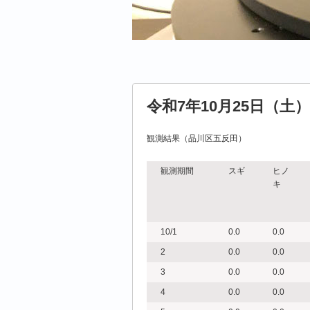
令和7年10月25日（土）
観測結果（品川区五反田）
観測期間
スギ
ヒノ
キ
10/1
0.0
0.0
2
0.0
0.0
3
0.0
0.0
4
0.0
0.0