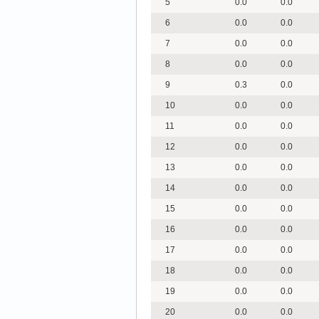
5
0.0
0.0
6
0.0
0.0
7
0.0
0.0
8
0.0
0.0
9
0.3
0.0
10
0.0
0.0
11
0.0
0.0
12
0.0
0.0
13
0.0
0.0
14
0.0
0.0
15
0.0
0.0
16
0.0
0.0
17
0.0
0.0
18
0.0
0.0
19
0.0
0.0
20
0.0
0.0