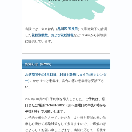
当院では、東京都内（
品川区 五反田
）で顕微鏡下で計測
した
花粉飛散数、および花粉情報
など1984年から試験的
に提供しています。
お知らせ（News）
お盆期間中の8月13日、14日も診療します
(診療カレンダ
ー)
。
かかりつけ患者様、具合の悪い患者様は受診下さ
い。
2021年10月29日 予約制を導入しました。
ご予約は、窓
口または電話03-3491-2822（月〜金曜日の午後2 時から
午後7 時）でお願いします。
ご予約を優先とさせていただき、より待ち時間の無い診
療を心掛けて感染対策をして参りますので、ご理解のほ
どよろしくお願い申し上げます。病状に応じて、前後す