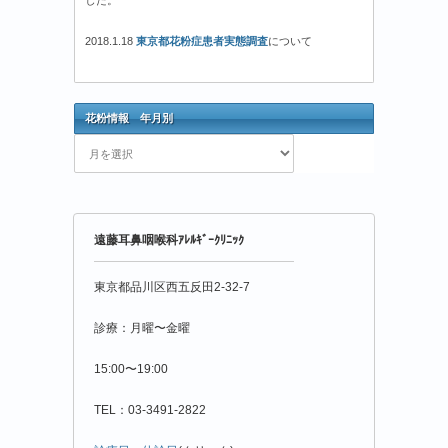
2018.1.18
東京都花粉症患者実態調査
について
花粉情報 年月別
花
粉
情
報
年
遠藤耳鼻咽喉科ｱﾚﾙｷﾞｰｸﾘﾆｯｸ
月
別
東京都品川区西五反田2-32-7
診療：月曜〜金曜
15:00〜19:00
TEL：03-3491-2822